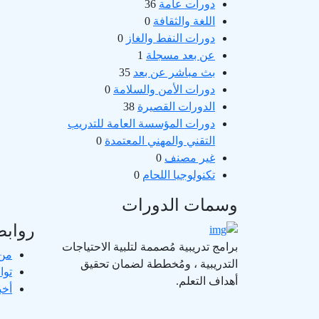
دورات عامة
36
اللغة والثقافة
0
دورات النفط والغاز
0
عن بعد مسجلة
1
بث مباشر عن بعد
35
دورات الأمن والسلامة
0
الدورات القصيرة
38
دورات المؤسسة العامة للتدريب
التقني والمهني المعتمدة
0
غير مصنف
0
تكنولوجيا اللحام
0
وسمات الدورات
روابط
برامج تدريبية مُصممة لتلبية الاحتياجات
من
التدريبية ، ومُخططة لضمان تحقيق
توا
أهداف التعلم.
أخب